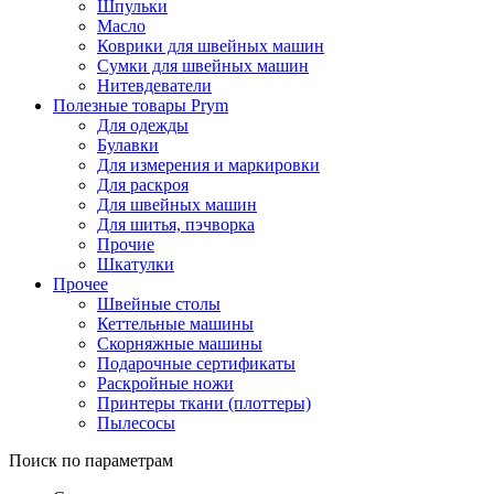
Шпульки
Масло
Коврики для швейных машин
Сумки для швейных машин
Нитевдеватели
Полезные товары Prym
Для одежды
Булавки
Для измерения и маркировки
Для раскроя
Для швейных машин
Для шитья, пэчворка
Прочие
Шкатулки
Прочее
Швейные столы
Кеттельные машины
Скорняжные машины
Подарочные сертификаты
Раскройные ножи
Принтеры ткани (плоттеры)
Пылесосы
Поиск по параметрам