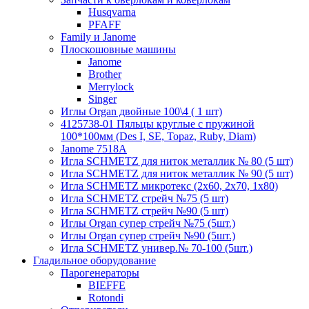
Husqvarna
PFAFF
Family и Janome
Плоскошовные машины
Janome
Brother
Merrylock
Singer
Иглы Organ двойные 100\4 ( 1 шт)
4125738-01 Пяльцы круглые с пружиной
100*100мм (Des I, SE, Topaz, Ruby, Diam)
Janome 7518A
Игла SCHMETZ для ниток металлик № 80 (5 шт)
Игла SCHMETZ для ниток металлик № 90 (5 шт)
Игла SCHMETZ микротекс (2х60, 2х70, 1х80)
Игла SCHMETZ стрейч №75 (5 шт)
Игла SCHMETZ стрейч №90 (5 шт)
Иглы Organ супер стрейч №75 (5шт.)
Иглы Organ супер стрейч №90 (5шт.)
Игла SCHMETZ универ.№ 70-100 (5шт.)
Гладильное оборудование
Парогенераторы
BIEFFE
Rotondi