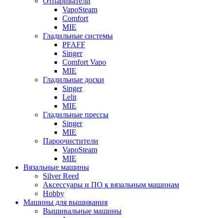
Отпариватели
VapoSteam
Comfort
MIE
Гладильные системы
PFAFF
Singer
Comfort Vapo
MIE
Гладильные доски
Singer
Lelit
MIE
Гладильные прессы
Singer
MIE
Пароочистители
VapoSteam
MIE
Вязальные машины
Silver Reed
Аксессуары и ПО к вязальным машинам
Hobby
Машины для вышивания
Вышивальные машины