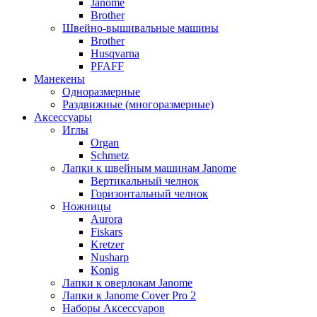
Janome
Brother
Швейно-вышивальные машины
Brother
Husqvarna
PFAFF
Манекены
Одноразмерные
Раздвижные (многоразмерные)
Аксессуары
Иглы
Organ
Schmetz
Лапки к швейным машинам Janome
Вертикальный челнок
Горизонтальный челнок
Ножницы
Aurora
Fiskars
Kretzer
Nusharp
Konig
Лапки к оверлокам Janome
Лапки к Janome Cover Pro 2
Наборы Аксессуаров