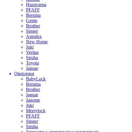
Husqvarna
PFAFF
Bernina
Genio
Brother
Singer
Astralux
New Home
Juki
Veritas
Siruba
Toyota
Jaguar
Оверлоки
BabyLock
Bernina
Brother
Jaguar
Janome
Juki
Merrylock
PFAFF
Singer
Siruba
Запчасти к оверлокам и коверлокам