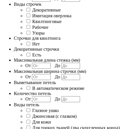
Виды строчек
Декоративные
Имитация оверлока
Квилтинговые
Рабочие
Узоры
Строчки для квилтинга
Нет
Декоративные строчки
Есть
Максимальная длина стежка (мм)
От
До
Максимальная ширина строчки (мм)
От
До
Выметывание петель
В автоматическом режиме
Количество петель
От
До
Виды петель
Глазное ушко
Джинсовая (с глазком)
Для кожи
Для тонких тканей (два скругленных конца)