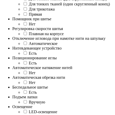
Для тонких тканей (один скругленный конец)
Для трикотажа
Прямая
Помощник при шитье
Нет
Регулировка скорости шитья
Плавная на корпусе
Отключение игловода при намотке нити на шпульку
Автоматическое
Нитевдевающее устройство
Есть
Позиционирование иглы
Есть
Автоматическое натяжение нитей
Нет
Автоматическая обрезка нити
Нет
Беспедальное шитье
Есть
Подъем лапки
Вручную
Освещение
LED-освещение