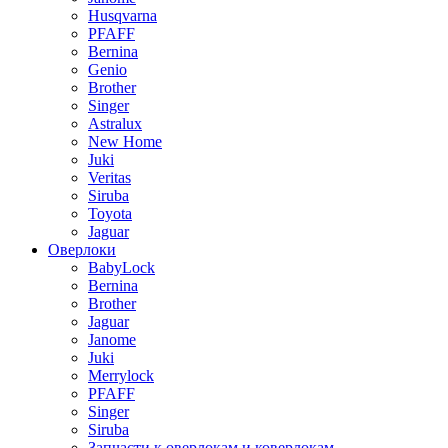
Husqvarna
PFAFF
Bernina
Genio
Brother
Singer
Astralux
New Home
Juki
Veritas
Siruba
Toyota
Jaguar
Оверлоки
BabyLock
Bernina
Brother
Jaguar
Janome
Juki
Merrylock
PFAFF
Singer
Siruba
Запчасти к оверлокам и коверлокам