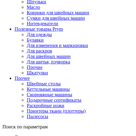
Шпульки
Масло
Коврики для швейных машин
Сумки для швейных машин
Нитевдеватели
Полезные товары Prym
Для одежды
Булавки
Для измерения и маркировки
Для раскроя
Для швейных машин
Для шитья, пэчворка
Прочие
Шкатулки
Прочее
Швейные столы
Кеттельные машины
Скорняжные машины
Подарочные сертификаты
Раскройные ножи
Принтеры ткани (плоттеры)
Пылесосы
Поиск по параметрам