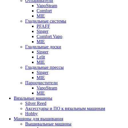
Отпариватели
VapoSteam
Comfort
MIE
Гладильные системы
PFAFF
Singer
Comfort Vapo
MIE
Гладильные доски
Singer
Lelit
MIE
Гладильные прессы
Singer
MIE
Пароочистители
VapoSteam
MIE
Вязальные машины
Silver Reed
Аксессуары и ПО к вязальным машинам
Hobby
Машины для вышивания
Вышивальные машины