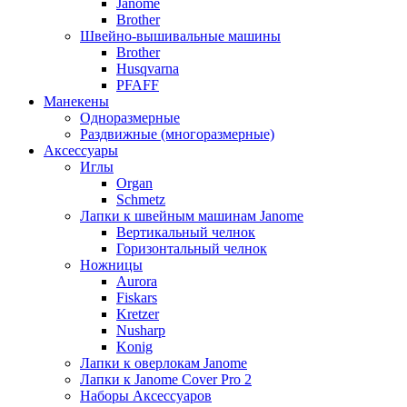
Janome
Brother
Швейно-вышивальные машины
Brother
Husqvarna
PFAFF
Манекены
Одноразмерные
Раздвижные (многоразмерные)
Аксессуары
Иглы
Organ
Schmetz
Лапки к швейным машинам Janome
Вертикальный челнок
Горизонтальный челнок
Ножницы
Aurora
Fiskars
Kretzer
Nusharp
Konig
Лапки к оверлокам Janome
Лапки к Janome Cover Pro 2
Наборы Аксессуаров