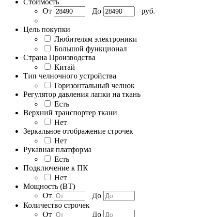
Стоимость
От
До
руб.
Цель покупки
Любителям электроники
Большой функционал
Страна Производства
Китай
Тип челночного устройства
Горизонтальный челнок
Регулятор давления лапки на ткань
Есть
Верхний транспортер ткани
Нет
Зеркальное отображение строчек
Нет
Рукавная платформа
Есть
Подключение к ПК
Нет
Мощность (BT)
От
До
Количество строчек
От
До