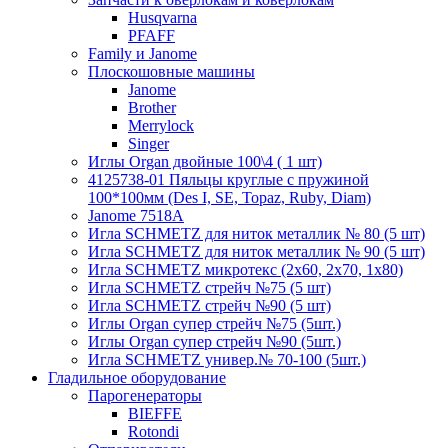
Husqvarna
PFAFF
Family и Janome
Плоскошовные машины
Janome
Brother
Merrylock
Singer
Иглы Organ двойные 100\4 ( 1 шт)
4125738-01 Пяльцы круглые с пружиной
100*100мм (Des I, SE, Topaz, Ruby, Diam)
Janome 7518A
Игла SCHMETZ для ниток металлик № 80 (5 шт)
Игла SCHMETZ для ниток металлик № 90 (5 шт)
Игла SCHMETZ микротекс (2х60, 2х70, 1х80)
Игла SCHMETZ стрейч №75 (5 шт)
Игла SCHMETZ стрейч №90 (5 шт)
Иглы Organ супер стрейч №75 (5шт.)
Иглы Organ супер стрейч №90 (5шт.)
Игла SCHMETZ универ.№ 70-100 (5шт.)
Гладильное оборудование
Парогенераторы
BIEFFE
Rotondi